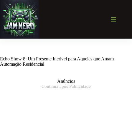
Pular
para
o
conteúdo
Echo Show 8: Um Presente Incrível para Aqueles que Amam
Automação Residencial
Anúncios
Continua após Publicidade