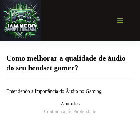
Pular
para
o
conteúdo
Como melhorar a qualidade de áudio
do seu headset gamer?
Entendendo a Importância do Áudio no Gaming
Anúncios
Continua após Publicidade