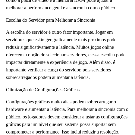
como a placa de vídeo e a memória RAM pode ajudar a
melhorar a performance geral e a sincronia com o público.
Escolha do Servidor para Melhorar a Sincronia
A escolha do servidor é outro fator importante. Jogar em
servidores que estão geograficamente mais próximos pode
reduzir significativamente a latência. Muitos jogos online
oferecem a opção de selecionar servidores, e essa escolha pode
impactar diretamente a experiência de jogo. Além disso, é
importante verificar a carga do servidor, pois servidores
sobrecarregados podem aumentar a latência.
Otimização de Configurações Gráficas
Configurações gráficas muito altas podem sobrecarregar o
hardware e aumentar a latência. Para melhorar a sincronia com o
público, os jogadores devem considerar ajustar as configurações
gráficas para um nível que seu sistema possa suportar sem
comprometer a performance. Isso inclui reduzir a resolução,