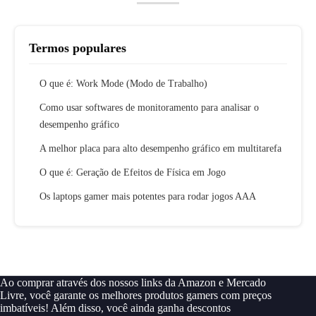
Termos populares
O que é: Work Mode (Modo de Trabalho)
Como usar softwares de monitoramento para analisar o
desempenho gráfico
A melhor placa para alto desempenho gráfico em multitarefa
O que é: Geração de Efeitos de Física em Jogo
Os laptops gamer mais potentes para rodar jogos AAA
Ao comprar através dos nossos links da Amazon e Mercado
Livre, você garante os melhores produtos gamers com preços
imbatíveis! Além disso, você ainda ganha descontos