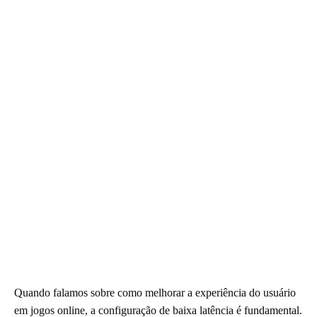
Quando falamos sobre como melhorar a experiência do usuário
em jogos online, a configuração de baixa latência é fundamental.