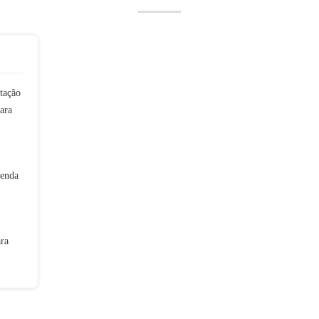
tação
ara
tenda
ra