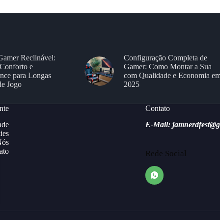
Gamer Reclinável:
Configuração Completa de
Conforto e
Gamer: Como Montar a Sua
nce para Longas
com Qualidade e Economia e
de Jogo
2025
nte
Contato
ade
E-Mail: jamnerdfest@
ies
Nós
ato
Rede Social