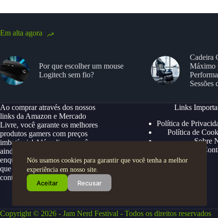
Em alta agora
Cadeira 
Por que escolher um mouse
Máximo 
Logitech sem fio?
Performa
Sessões 
Ao comprar através dos nossos
Links Importa
links da Amazon e Mercado
Política de Privacid
Livre, você garante os melhores
Política de Cook
produtos gamers com preços
Sobre 
imbatíveis! Além disso, você
Cont
ainda ganha descontos exclusivos,
enquanto apoia nosso site para
Nós usamos cookies para garantir que você tenha a melhor
que possamos continuar trazendo
experiência em nosso site.
conteúdos e ofertas especiais.
Aceitar
Recusar
Copyright © 2026 - Jam Nerd Festival - Todos os direitos reservados