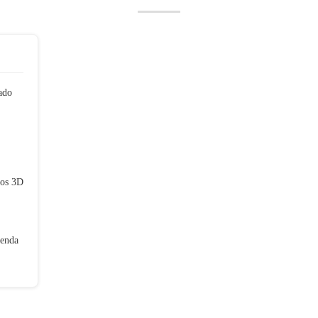
ado
los 3D
tenda