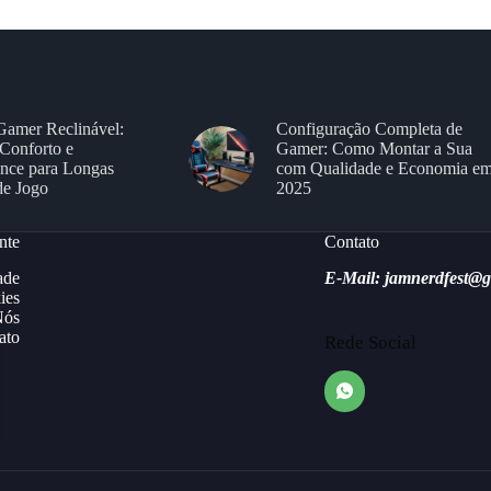
Gamer Reclinável:
Configuração Completa de
Conforto e
Gamer: Como Montar a Sua
nce para Longas
com Qualidade e Economia e
de Jogo
2025
nte
Contato
ade
E-Mail: jamnerdfest@
ies
Nós
ato
Rede Social