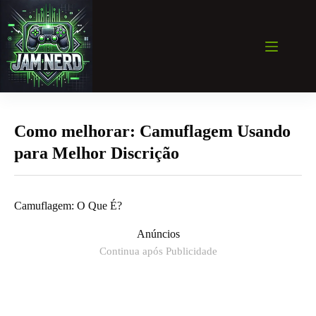
Pular
para
o
conteúdo
Como melhorar: Camuflagem Usando
para Melhor Discrição
Camuflagem: O Que É?
Anúncios
Continua após Publicidade