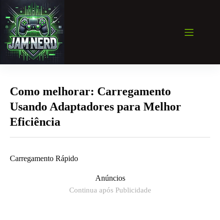
Pular
para
o
conteúdo
Como melhorar: Carregamento
Usando Adaptadores para Melhor
Eficiência
Carregamento Rápido
Anúncios
Continua após Publicidade