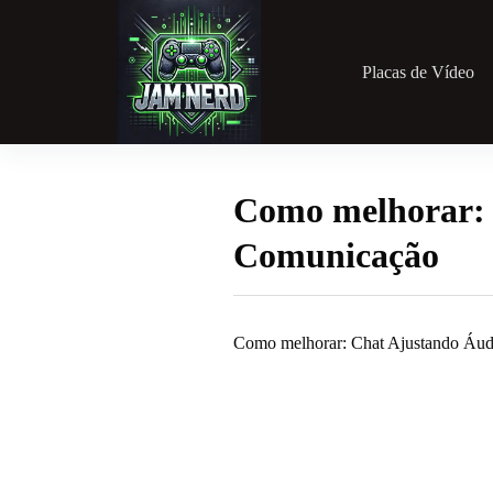
Pular
para
o
conteúdo
Placas de Vídeo
Como melhorar: 
Comunicação
Como melhorar: Chat Ajustando Áud