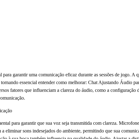
al para garantir uma comunicação eficaz durante as sessões de jogo. A
r, tornando essencial entender como melhorar: Chat Ajustando Áudio p
iversos fatores que influenciam a clareza do áudio, como a configuração
 comunicação.
icação
ntal para garantir que sua voz seja transmitida com clareza. Microfon
 a eliminar sons indesejados do ambiente, permitindo que sua comunic
ação à sua boca também influencia na qualidade do áudio. Ajustar a dis