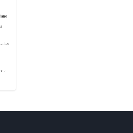
Dano
os
Melhor
os e