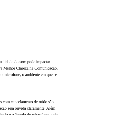
 qualidade do som pode impactar
ara Melhor Clareza na Comunicação.
 do microfone, o ambiente em que se
es com cancelamento de ruído são
ação seja ouvida claramente. Além
tância e o ângulo do microfone pode