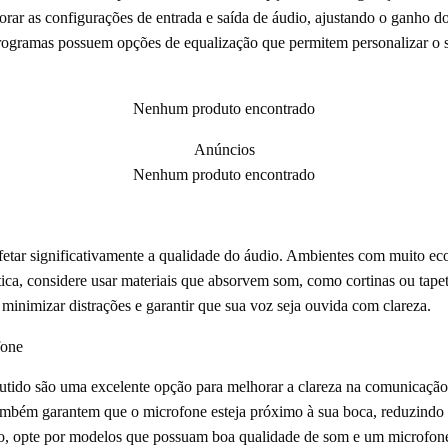
orar as configurações de entrada e saída de áudio, ajustando o ganho d
programas possuem opções de equalização que permitem personalizar o 
Nenhum produto encontrado
Anúncios
Nenhum produto encontrado
tar significativamente a qualidade do áudio. Ambientes com muito eco
ica, considere usar materiais que absorvem som, como cortinas ou tapet
 minimizar distrações e garantir que sua voz seja ouvida com clareza.
fone
tido são uma excelente opção para melhorar a clareza na comunicação
ambém garantem que o microfone esteja próximo à sua boca, reduzindo a
do, opte por modelos que possuam boa qualidade de som e um microfon