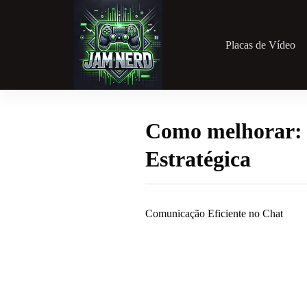
Pular
para
o
conteúdo
Placas de Vídeo
Como melhorar: 
Estratégica
Comunicação Eficiente no Chat