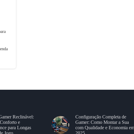
para
tenda
Gamer Reclinável:
Configuração Completa de
Conforto e
Gamer: Como Montar a Sua
nce para Longas
com Qualidade e Economia e
de Jogo
2025