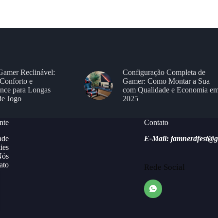
Gamer Reclinável:
Configuração Completa de
Conforto e
Gamer: Como Montar a Sua
nce para Longas
com Qualidade e Economia e
de Jogo
2025
nte
Contato
ade
E-Mail: jamnerdfest@
ies
Nós
ato
Rede Social