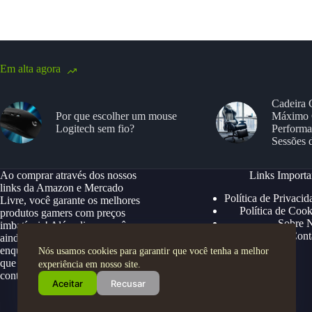
Em alta agora
Cadeira 
Por que escolher um mouse
Máximo 
Logitech sem fio?
Performa
Sessões 
Ao comprar através dos nossos
Links Importa
links da Amazon e Mercado
Política de Privacid
Livre, você garante os melhores
Política de Cook
produtos gamers com preços
Sobre 
imbatíveis! Além disso, você
Cont
ainda ganha descontos exclusivos,
enquanto apoia nosso site para
Nós usamos cookies para garantir que você tenha a melhor
que possamos continuar trazendo
experiência em nosso site.
conteúdos e ofertas especiais.
Aceitar
Recusar