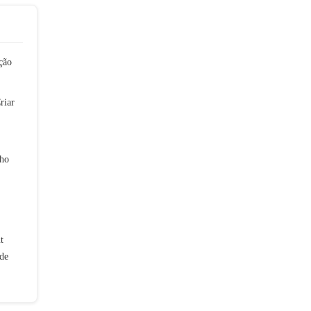
ção
riar
lho
t
de