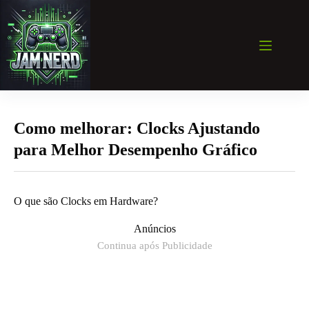
Pular
para
o
conteúdo
Como melhorar: Clocks Ajustando
para Melhor Desempenho Gráfico
O que são Clocks em Hardware?
Anúncios
Continua após Publicidade