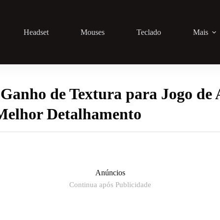
Headset
Mouses
Teclado
Mais
Ganho de Textura para Jogo de 
Melhor Detalhamento
Anúncios
Continua após Publicidade