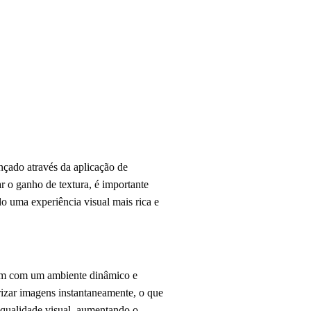
ançado através da aplicação de
ar o ganho de textura, é importante
do uma experiência visual mais rica e
ajam com um ambiente dinâmico e
rizar imagens instantaneamente, o que
a qualidade visual, aumentando o