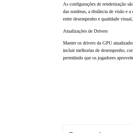
As configurações de renderização são
das sombras, a distância de visão e a
entre desempenho e qualidade visual,
Atualizações de Drivers
Manter os drivers da GPU atualizados
incluir melhorias de desempenho, corr
permitindo que os jogadores aproveit