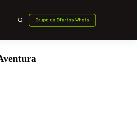
Grupo de Ofertas Whats
Aventura