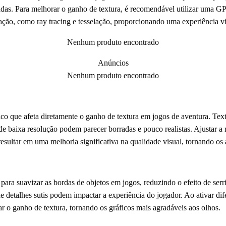
adas. Para melhorar o ganho de textura, é recomendável utilizar uma G
ação, como ray tracing e tesselação, proporcionando uma experiência vi
Nenhum produto encontrado
Anúncios
Nenhum produto encontrado
tico que afeta diretamente o ganho de textura em jogos de aventura. Tex
 de baixa resolução podem parecer borradas e pouco realistas. Ajustar a 
esultar em uma melhoria significativa na qualidade visual, tornando os
a para suavizar as bordas de objetos em jogos, reduzindo o efeito de ser
e detalhes sutis podem impactar a experiência do jogador. Ao ativar dif
 ganho de textura, tornando os gráficos mais agradáveis aos olhos.