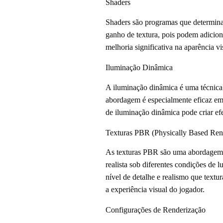
Shaders
Shaders são programas que determina
ganho de textura, pois podem adicion
melhoria significativa na aparência 
Iluminação Dinâmica
A iluminação dinâmica é uma técnica 
abordagem é especialmente eficaz em 
de iluminação dinâmica pode criar ef
Texturas PBR (Physically Based Ren
As texturas PBR são uma abordagem m
realista sob diferentes condições de 
nível de detalhe e realismo que textu
a experiência visual do jogador.
Configurações de Renderização