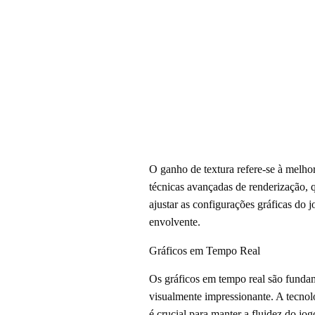
O ganho de textura refere-se à melhor
técnicas avançadas de renderização, q
ajustar as configurações gráficas do 
envolvente.
Gráficos em Tempo Real
Os gráficos em tempo real são funda
visualmente impressionante. A tecnol
é crucial para manter a fluidez do jo