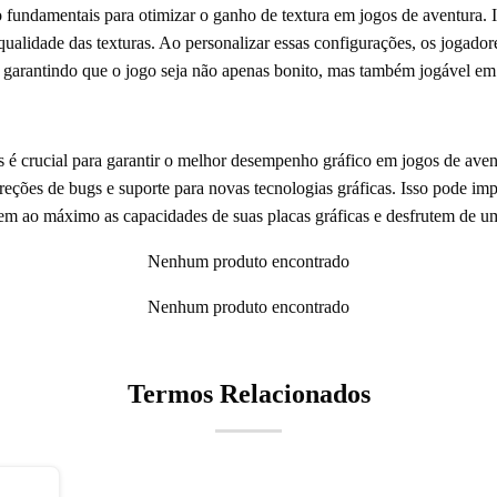
 fundamentais para otimizar o ganho de textura em jogos de aventura. I
 qualidade das texturas. Ao personalizar essas configurações, os jogado
 garantindo que o jogo seja não apenas bonito, mas também jogável em
 é crucial para garantir o melhor desempenho gráfico em jogos de ave
eções de bugs e suporte para novas tecnologias gráficas. Isso pode imp
em ao máximo as capacidades de suas placas gráficas e desfrutem de um
Nenhum produto encontrado
Nenhum produto encontrado
Termos Relacionados