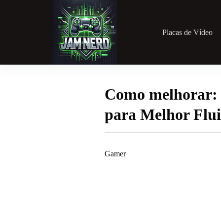
Pular
para
o
conteúdo
Placas de Vídeo
Como melhorar: 
para Melhor Flu
Gamer