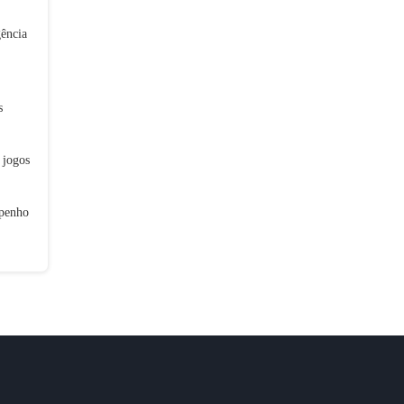
ência
s
 jogos
mpenho