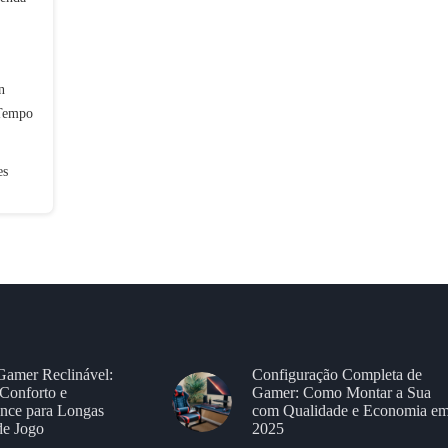
n
 Tempo
es
Gamer Reclinável:
Configuração Completa de
Conforto e
Gamer: Como Montar a Sua
nce para Longas
com Qualidade e Economia e
de Jogo
2025