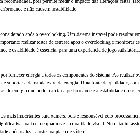
a recomendada, pois permite medir o impacto das alterações feitas. Isso
erformance e não causem instabilidade.
er considerado após o overclocking. Um sistema instável pode resultar em
é importante realizar testes de estresse após o overclocking e monitorar
nce e estabilidade é essencial para uma experiência de jogo satisfatória.
 por fornecer energia a todos os componentes do sistema. Ao realizar ov
z de suportar a demanda extra de energia. Uma fonte de qualidade, com 
lemas de energia que podem afetar a performance e a estabilidade do sist
es mais importantes para gamers, pois é responsável pelo processament
gnificativas na taxa de quadros e na qualidade visual. No entanto, as
dade após realizar ajustes na placa de vídeo.