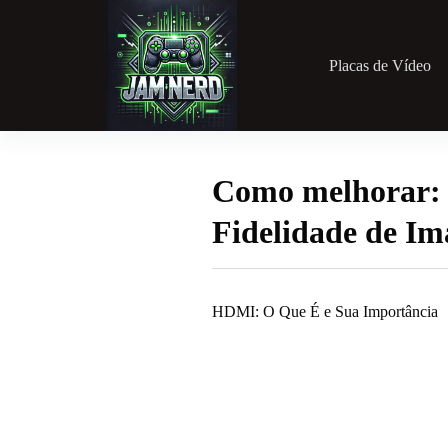
Pular
para
o
conteúdo
Placas de Vídeo
Como melhorar:
Fidelidade de I
HDMI: O Que É e Sua Importância