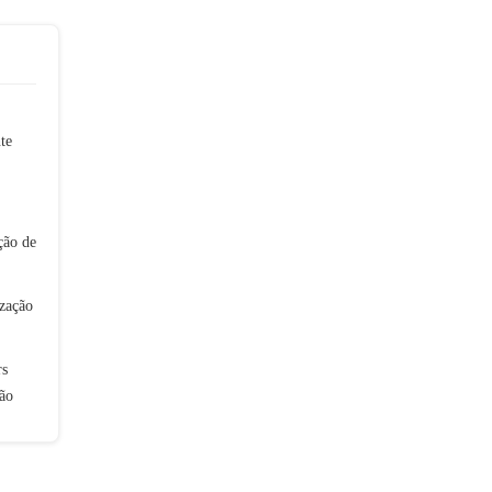
te
ção de
zação
rs
ão