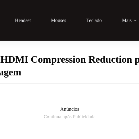
Headset
Mouses
Teclado
Mais
 HDMI Compression Reduction p
magem
Anúncios
Continua após Publicidade