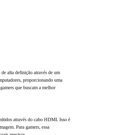
de alta definição através de um
omputadores, proporcionando uma
a gamers que buscam a melhor
mitidos através do cabo HDMI. Isso é
e imagem. Para gamers, essa
uais precisos.