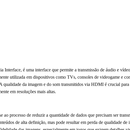
Interface, é uma interface que permite a transmissão de áudio e vídeo 
mente utilizada em dispositivos como TVs, consoles de videogame e c
r. A qualidade da imagem e do som transmitidos via HDMI é crucial par
ente em resoluções mais altas.
 ao processo de reduzir a quantidade de dados que precisam ser trans
 conteúdos de alta definição, mas pode resultar em perda de qualidade d
fidelidade das imagens, especialmente em jogos que exigem detalhes vis