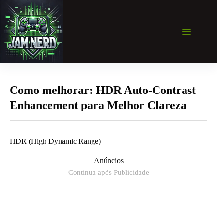
Pular
para
o
conteúdo
Como melhorar: HDR Auto-Contrast
Enhancement para Melhor Clareza
HDR (High Dynamic Range)
Anúncios
Continua após Publicidade