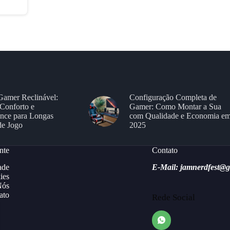
Gamer Reclinável:
Configuração Completa de
Conforto e
Gamer: Como Montar a Sua
nce para Longas
com Qualidade e Economia e
de Jogo
2025
nte
Contato
ade
E-Mail: jamnerdfest@
ies
Nós
ato
Rede Social