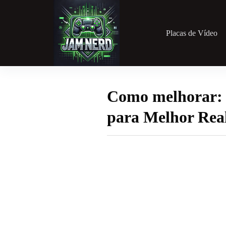
Pular
para
o
conteúdo
Placas de Vídeo
Como melhorar: 
para Melhor Rea