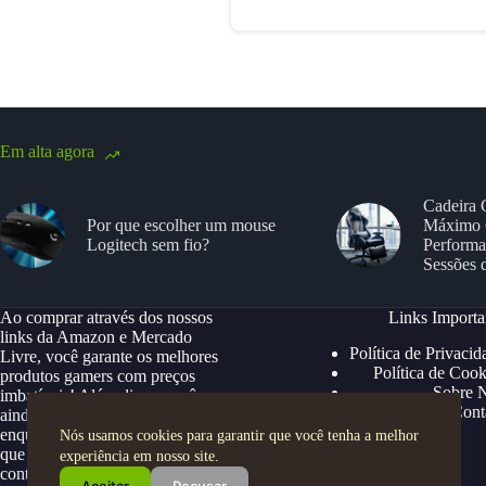
Em alta agora
Cadeira 
Por que escolher um mouse
Máximo 
Logitech sem fio?
Performa
Sessões 
Ao comprar através dos nossos
Links Importa
links da Amazon e Mercado
Política de Privacid
Livre, você garante os melhores
Política de Cook
produtos gamers com preços
Sobre 
imbatíveis! Além disso, você
Cont
ainda ganha descontos exclusivos,
enquanto apoia nosso site para
Nós usamos cookies para garantir que você tenha a melhor
que possamos continuar trazendo
experiência em nosso site.
conteúdos e ofertas especiais.
Aceitar
Recusar