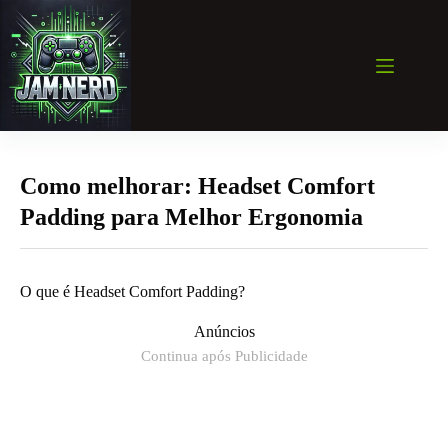
Pular
para
o
conteúdo
Como melhorar: Headset Comfort
Padding para Melhor Ergonomia
O que é Headset Comfort Padding?
Anúncios
Continua após Publicidade