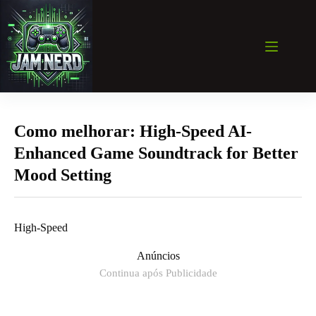
Pular
para
o
conteúdo
Como melhorar: High-Speed AI-
Enhanced Game Soundtrack for Better
Mood Setting
High-Speed
Anúncios
Continua após Publicidade