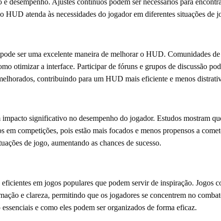
 desempenho. Ajustes contínuos podem ser necessários para encontrar 
 o HUD atenda às necessidades do jogador em diferentes situações de j
s pode ser uma excelente maneira de melhorar o HUD. Comunidades de
mo otimizar a interface. Participar de fóruns e grupos de discussão pode
melhorados, contribuindo para um HUD mais eficiente e menos distrati
mpacto significativo no desempenho do jogador. Estudos mostram q
os em competições, pois estão mais focados e menos propensos a comete
ituações de jogo, aumentando as chances de sucesso.
ficientes em jogos populares que podem servir de inspiração. Jogos 
ção e clareza, permitindo que os jogadores se concentrem no combate
o essenciais e como eles podem ser organizados de forma eficaz.