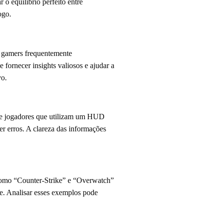
o equilíbrio perfeito entre
ogo.
 gamers frequentemente
 fornecer insights valiosos e ajudar a
vo.
ue jogadores que utilizam um HUD
r erros. A clareza das informações
como “Counter-Strike” e “Overwatch”
. Analisar esses exemplos pode