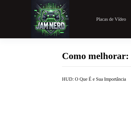
Pular
para
o
conteúdo
Placas de Vídeo
Como melhorar:
HUD: O Que É e Sua Importância