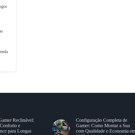
ogos
ão
tenda
Gamer Reclinável:
Configuração Completa de
Conforto e
Gamer: Como Montar a Sua
nce para Longas
com Qualidade e Economia e