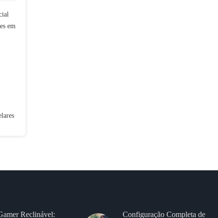
cial
ões em
elares
Gamer Reclinável:
Configuração Completa de