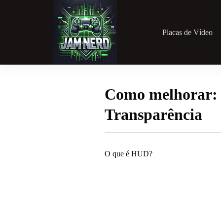
Pular
para
o
conteúdo
Placas de Vídeo
Como melhorar: 
Transparência
O que é HUD?