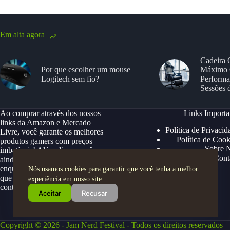
Em alta agora
Cadeira 
Por que escolher um mouse
Máximo 
Logitech sem fio?
Performa
Sessões 
Ao comprar através dos nossos
Links Importa
links da Amazon e Mercado
Política de Privacid
Livre, você garante os melhores
Política de Cook
produtos gamers com preços
Sobre 
imbatíveis! Além disso, você
Cont
ainda ganha descontos exclusivos,
enquanto apoia nosso site para
Nós usamos cookies para garantir que você tenha a melhor
que possamos continuar trazendo
experiência em nosso site.
conteúdos e ofertas especiais.
Aceitar
Recusar
Copyright © 2026 - Jam Nerd Festival - Todos os direitos reservados