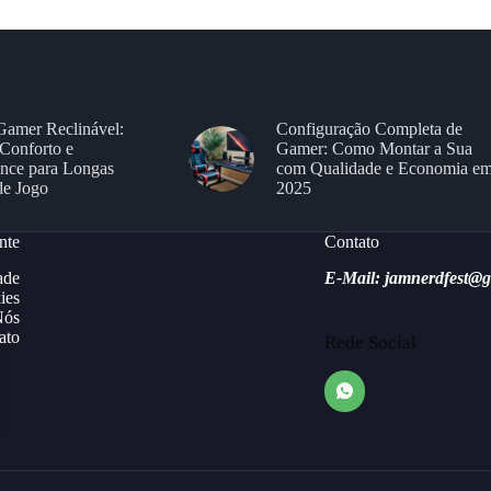
Gamer Reclinável:
Configuração Completa de
Conforto e
Gamer: Como Montar a Sua
nce para Longas
com Qualidade e Economia e
de Jogo
2025
nte
Contato
ade
E-Mail: jamnerdfest@
ies
Nós
ato
Rede Social