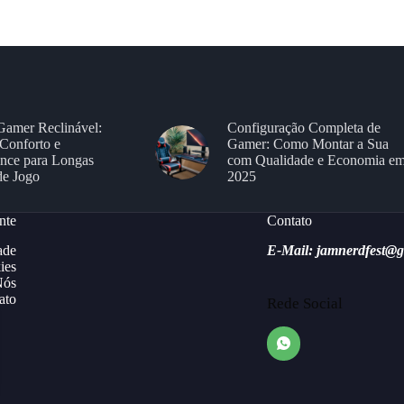
Gamer Reclinável:
Configuração Completa de
Conforto e
Gamer: Como Montar a Sua
nce para Longas
com Qualidade e Economia e
de Jogo
2025
nte
Contato
ade
E-Mail: jamnerdfest@
ies
Nós
ato
Rede Social