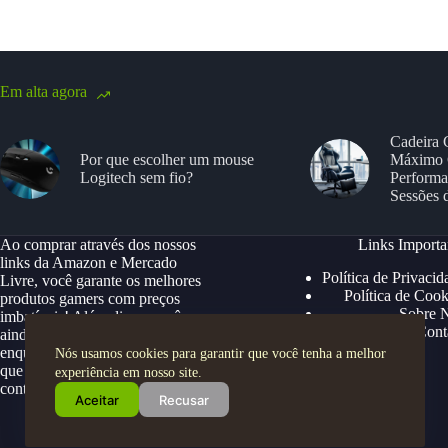
Em alta agora
Cadeira 
Por que escolher um mouse
Máximo 
Logitech sem fio?
Performa
Sessões 
Ao comprar através dos nossos
Links Importa
links da Amazon e Mercado
Política de Privacid
Livre, você garante os melhores
Política de Cook
produtos gamers com preços
Sobre 
imbatíveis! Além disso, você
Cont
ainda ganha descontos exclusivos,
enquanto apoia nosso site para
Nós usamos cookies para garantir que você tenha a melhor
que possamos continuar trazendo
experiência em nosso site.
conteúdos e ofertas especiais.
Aceitar
Recusar