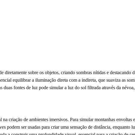
de diretamente sobre os objetos, criando sombras nítidas e destacando d
encial equilibrar a iluminação direta com a indireta, que suaviza as s
duas fontes de luz pode simular a luz do sol filtrada através da névoa,
al na criação de ambientes imersivos. Para simular montanhas envoltas 
aves podem ser usadas para criar uma sensação de distância, enquanto l
uda a construir uma profundidade visual, essencial para a criação de c