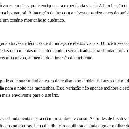
rvores e rochas, pode enriquecer a experiência visual. A iluminação dev
am a luz natural. A interação da luz com a névoa e os elementos do amb
ra um cenário montanhoso autêntico.
da através de técnicas de iluminação e efeitos visuais. Utilize luzes co
feitos de partículas ou shaders podem ser aplicados para simular a névo
spersar na névoa, aumentando a imersão do ambiente.
pode adicionar um nível extra de realismo ao ambiente. Luzes que mud
ia para a noite nas montanhas. Essa variação não apenas melhora a est
a mais envolvente para o usuário.
z são fundamentais para criar um ambiente coeso. As fontes de luz deve
inadas ou escuras. Uma distribuição equilibrada ajuda a guiar o olhar d