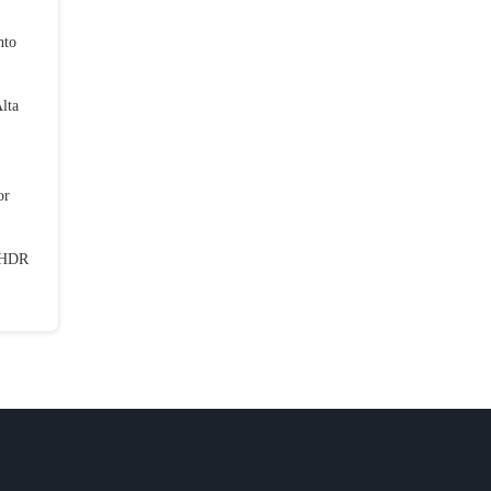
nto
lta
or
 HDR