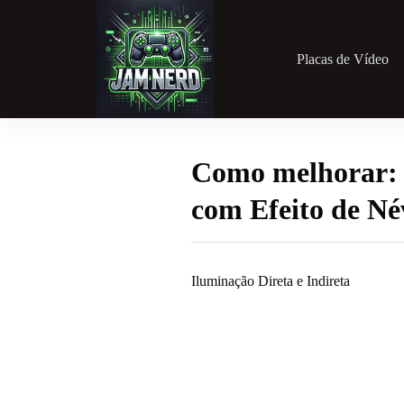
Pular
para
o
conteúdo
Placas de Vídeo
Como melhorar: 
com Efeito de Né
Iluminação Direta e Indireta