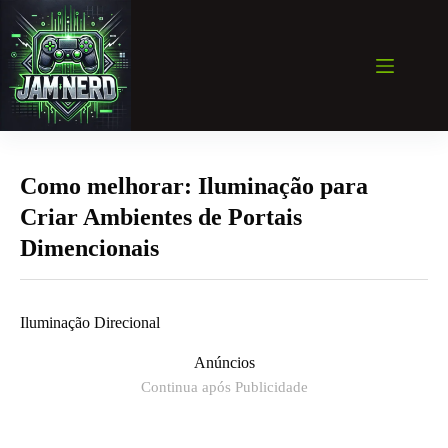
Pular
para
o
conteúdo
Como melhorar: Iluminação para
Criar Ambientes de Portais
Dimencionais
Iluminação Direcional
Anúncios
Continua após Publicidade