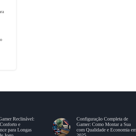
ara
ão
Gamer Reclinável:
Configuração Completa de
Conforto e
Gamer: Como Montar a Sua
nce para Longas
com Qualidade e Economia e
de Jogo
2025