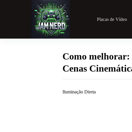
Pular
para
o
conteúdo
Placas de Vídeo
Como melhorar: 
Cenas Cinemátic
Iluminação Direta