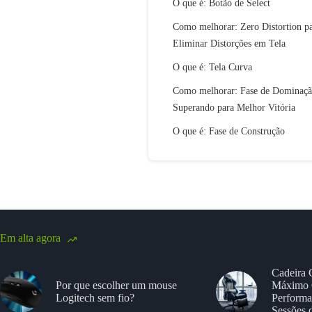
O que é: Botão de Select
Como melhorar: Zero Distortion p
Eliminar Distorções em Tela
O que é: Tela Curva
Como melhorar: Fase de Dominaç
Superando para Melhor Vitória
O que é: Fase de Construção
Em alta agora
Cadeira 
Por que escolher um mouse
Máximo 
Logitech sem fio?
Performa
Sessões 