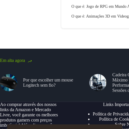
O que é: Jogo de RPG em Mundo 
O que é: Animações 3D em Video
Em alta agora
Cadeira 
Por que escolher um mouse
Máximo 
Logitech sem fio?
Performa
Sessões 
Ao comprar através dos nossos
Links Importa
links da Amazon e Mercado
Política de Privacid
Livre, você garante os melhores
Política de Cook
produtos gamers com preços
Sobre 
imbatíveis! Além disso, você