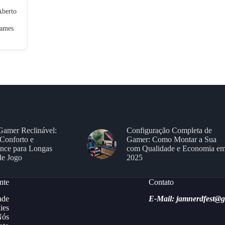
Aberto
games
Gamer Reclinável:
Configuração Completa de
Conforto e
Gamer: Como Montar a Sua
nce para Longas
com Qualidade e Economia e
de Jogo
2025
nte
Contato
ade
E-Mail: jamnerdfest@
ies
Nós