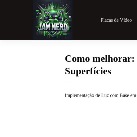
Pular
para
o
conteúdo
Placas de Vídeo
Como melhorar: 
Superfícies
Implementação de Luz com Base em R