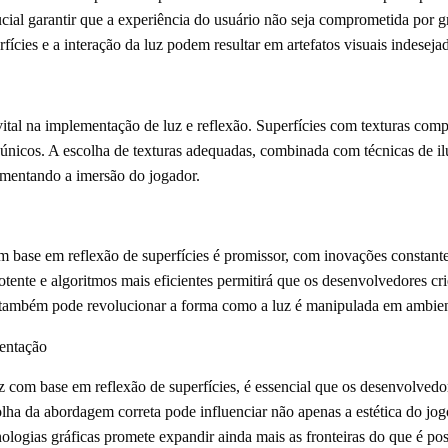
cial garantir que a experiência do usuário não seja comprometida por g
ícies e a interação da luz podem resultar em artefatos visuais indeseja
tal na implementação de luz e reflexão. Superfícies com texturas com
ais únicos. A escolha de texturas adequadas, combinada com técnicas de 
umentando a imersão do jogador.
 base em reflexão de superfícies é promissor, com inovações constante
ente e algoritmos mais eficientes permitirá que os desenvolvedores crie
al também pode revolucionar a forma como a luz é manipulada em ambient
entação
 com base em reflexão de superfícies, é essencial que os desenvolvedor
colha da abordagem correta pode influenciar não apenas a estética do jo
ologias gráficas promete expandir ainda mais as fronteiras do que é pos