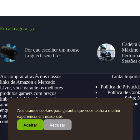
Em alta agora
Cadeira 
Por que escolher um mouse
Máximo 
Logitech sem fio?
Performa
Sessões 
Ao comprar através dos nossos
Links Importa
links da Amazon e Mercado
Política de Privacid
Livre, você garante os melhores
Política de Cook
produtos gamers com preços
Sobre 
imbatíveis! Além disso, você
Cont
ainda ganha descontos exclusivos,
enquanto apoia nosso site para
Nós usamos cookies para garantir que você tenha a melhor
que possamos continuar trazendo
experiência em nosso site.
conteúdos e ofertas especiais.
Aceitar
Recusar