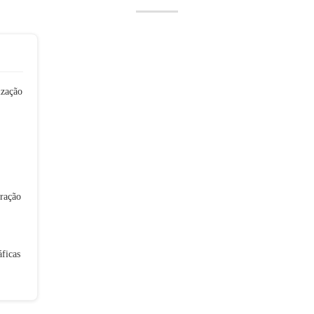
ização
ração
áficas