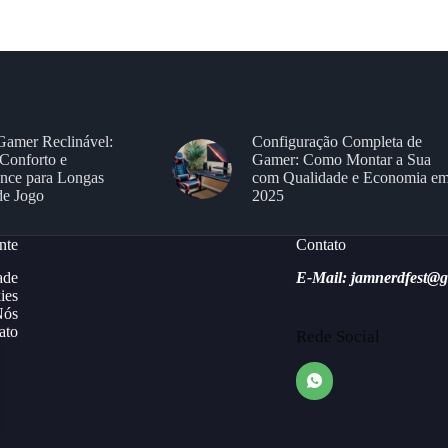
Gamer Reclinável:
Configuração Completa de
Conforto e
Gamer: Como Montar a Sua
nce para Longas
com Qualidade e Economia e
de Jogo
2025
nte
Contato
ade
E-Mail: jamnerdfest@
ies
Nós
ato
Rede Social