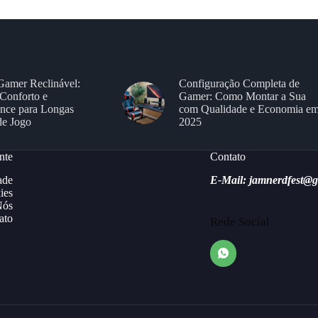
Gamer Reclinável:
Configuração Completa de
Conforto e
Gamer: Como Montar a Sua
nce para Longas
com Qualidade e Economia e
de Jogo
2025
nte
Contato
ade
E-Mail: jamnerdfest@
ies
Nós
ato
Rede Social