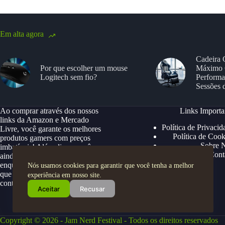
Em alta agora
Cadeira 
Por que escolher um mouse
Máximo 
Logitech sem fio?
Performa
Sessões 
Ao comprar através dos nossos
Links Importa
links da Amazon e Mercado
Política de Privacid
Livre, você garante os melhores
Política de Cook
produtos gamers com preços
Sobre 
imbatíveis! Além disso, você
Cont
ainda ganha descontos exclusivos,
enquanto apoia nosso site para
Nós usamos cookies para garantir que você tenha a melhor
que possamos continuar trazendo
experiência em nosso site.
conteúdos e ofertas especiais.
Aceitar
Recusar
Copyright © 2026 - Jam Nerd Festival - Todos os direitos reservados