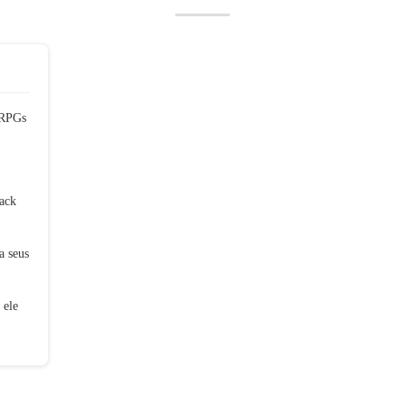
 RPGs
ack
a seus
 ele