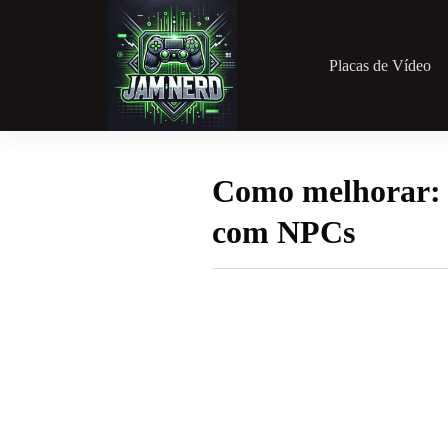
Pular
para
o
conteúdo
Placas de Vídeo
Como melhorar: I
com NPCs