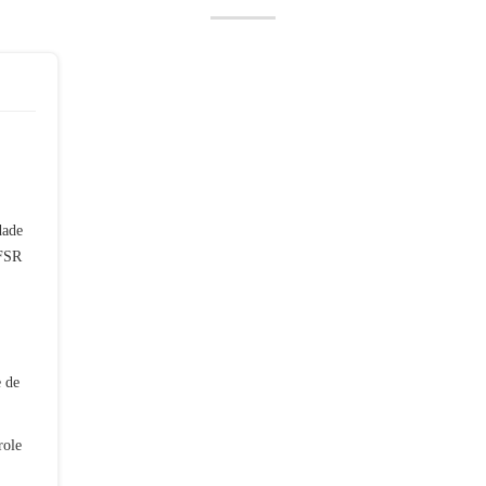
dade
FSR
 de
role