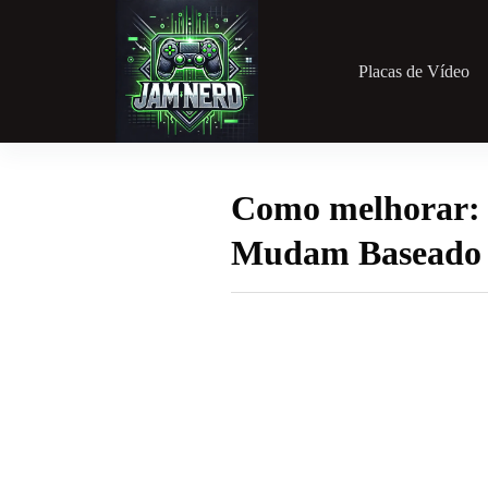
Pular
para
o
conteúdo
Placas de Vídeo
Como melhorar: I
Mudam Baseado e