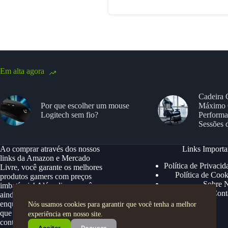
Em alta agora
Cadeira 
Por que escolher um mouse
Máximo 
Logitech sem fio?
Performa
Sessões 
Ao comprar através dos nossos
Links Importa
links da Amazon e Mercado
Política de Privacid
Livre, você garante os melhores
Política de Cook
produtos gamers com preços
Sobre 
imbatíveis! Além disso, você
Cont
ainda ganha descontos exclusivos,
enquanto apoia nosso site para
Nós usamos cookies para garantir que você tenha a melhor
que possamos continuar trazendo
experiência em nosso site.
conteúdos e ofertas especiais.
Aceitar
Recusar