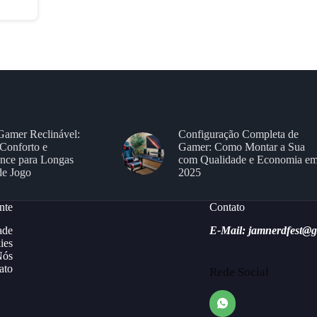
Gamer Reclinável:
Configuração Completa de
Conforto e
Gamer: Como Montar a Sua
nce para Longas
com Qualidade e Economia e
de Jogo
2025
nte
Contato
ade
E-Mail: jamnerdfest@
ies
Nós
ato
Rede Social