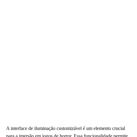
A interface de iluminação customizável é um elemento crucial
para a imersão em jogos de horror. Essa funcionalidade permite