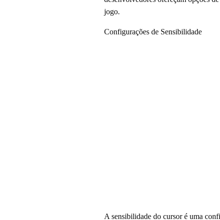
jogo.
Configurações de Sensibilidade
A sensibilidade do cursor é uma confi