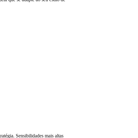
atégia. Sensibilidades mais altas