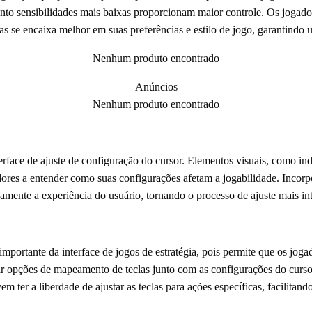
o sensibilidades mais baixas proporcionam maior controle. Os jogador
as se encaixa melhor em suas preferências e estilo de jogo, garantindo u
Nenhum produto encontrado
Anúncios
Nenhum produto encontrado
terface de ajuste de configuração do cursor. Elementos visuais, como ind
ores a entender como suas configurações afetam a jogabilidade. Incorpo
amente a experiência do usuário, tornando o processo de ajuste mais int
portante da interface de jogos de estratégia, pois permite que os joga
ar opções de mapeamento de teclas junto com as configurações do curs
m ter a liberdade de ajustar as teclas para ações específicas, facilitan