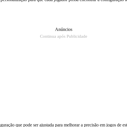
Anúncios
Continua após Publicidade
guração que pode ser ajustada para melhorar a precisão em jogos de estr