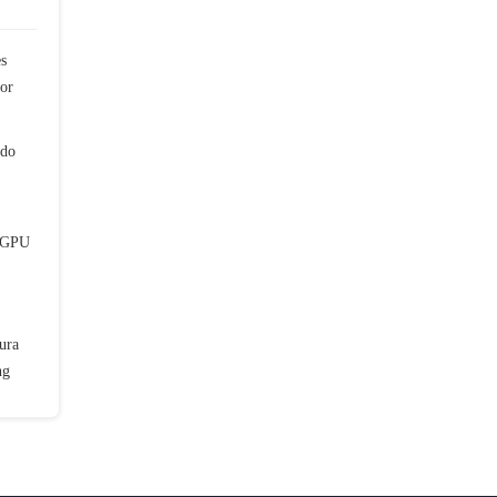
es
or
ndo
a GPU
ura
ng