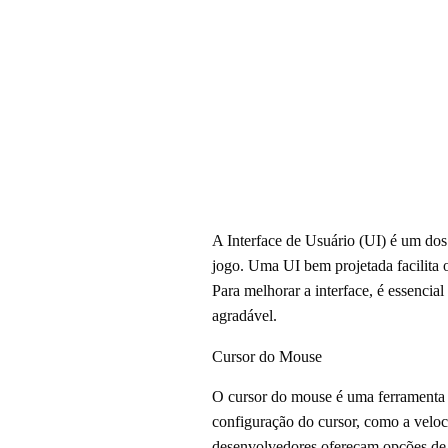
A Interface de Usuário (UI) é um dos
jogo. Uma UI bem projetada facilita 
Para melhorar a interface, é essencia
agradável.
Cursor do Mouse
O cursor do mouse é uma ferramenta f
configuração do cursor, como a veloc
desenvolvedores ofereçam opções de p