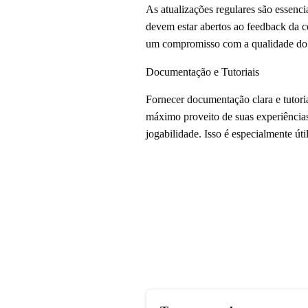
As atualizações regulares são essenci
devem estar abertos ao feedback da 
um compromisso com a qualidade do j
Documentação e Tutoriais
Fornecer documentação clara e tutoria
máximo proveito de suas experiências
jogabilidade. Isso é especialmente ú