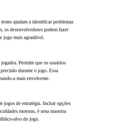
s testes ajudam a identificar problemas
os, os desenvolvedores podem fazer
 de jogo mais agradável.
jogador. Permitir que os usuários
 precisão durante o jogo. Essa
rnando-a mais envolvente.
 jogos de estratégia. Incluir opções
ificuldades motoras, é uma maneira
úblico-alvo do jogo.