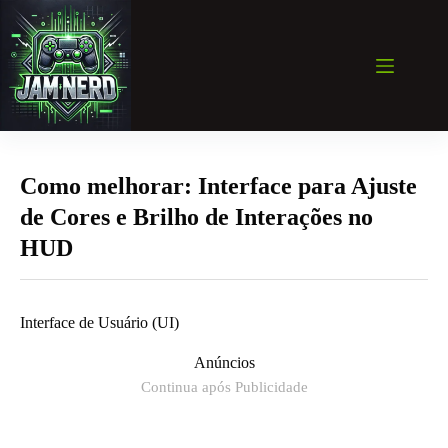
Pular
para
o
conteúdo
Como melhorar: Interface para Ajuste
de Cores e Brilho de Interações no
HUD
Interface de Usuário (UI)
Anúncios
Continua após Publicidade