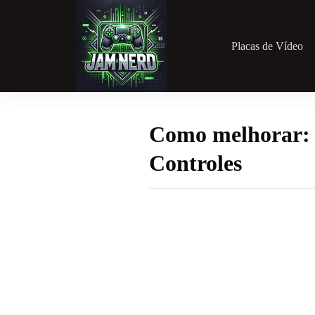
Pular
para
o
conteúdo
Placas de Vídeo
Como melhorar: I
Controles