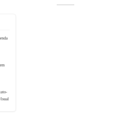
tenda
gem
uto-
Visual