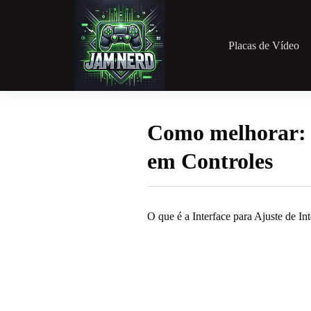
Pular
para
o
conteúdo
Placas de Vídeo
Como melhorar: I
em Controles
O que é a Interface para Ajuste de I