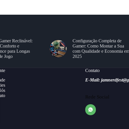
Gamer Reclinável:
Configuração Completa de
Conforto e
Gamer: Como Montar a Sua
nce para Longas
com Qualidade e Economia e
de Jogo
2025
nte
Contato
ade
E-Mail: jamnerdfest@
ies
Nós
ato
Rede Social