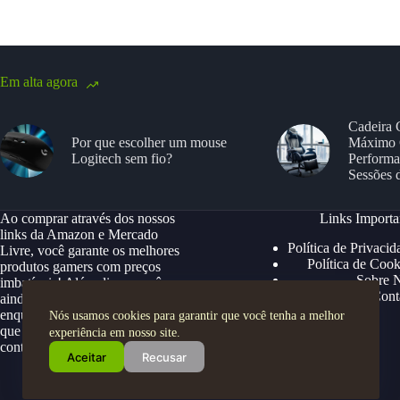
Em alta agora
Cadeira 
Por que escolher um mouse
Máximo 
Logitech sem fio?
Performa
Sessões 
Ao comprar através dos nossos
Links Importa
links da Amazon e Mercado
Política de Privacid
Livre, você garante os melhores
Política de Cook
produtos gamers com preços
Sobre 
imbatíveis! Além disso, você
Cont
ainda ganha descontos exclusivos,
enquanto apoia nosso site para
Nós usamos cookies para garantir que você tenha a melhor
que possamos continuar trazendo
experiência em nosso site.
conteúdos e ofertas especiais.
Aceitar
Recusar