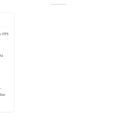
em FPS
ta
-
lhor