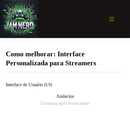
Pular
para
o
conteúdo
Como melhorar: Interface
Personalizada para Streamers
Interface de Usuário (UI)
Anúncios
Continua após Publicidade