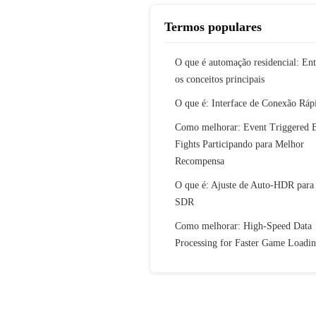
Termos populares
O que é automação residencial: En
os conceitos principais
O que é: Interface de Conexão Ráp
Como melhorar: Event Triggered 
Fights Participando para Melhor
Recompensa
O que é: Ajuste de Auto-HDR para
SDR
Como melhorar: High-Speed Data
Processing for Faster Game Loadi