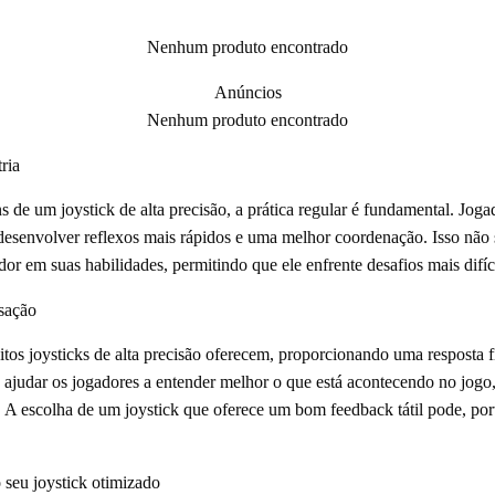
Nenhum produto encontrado
Anúncios
Nenhum produto encontrado
ria
s de um joystick de alta precisão, a prática regular é fundamental. Joga
desenvolver reflexos mais rápidos e uma melhor coordenação. Isso não 
r em suas habilidades, permitindo que ele enfrente desafios mais difíc
nsação
tos joysticks de alta precisão oferecem, proporcionando uma resposta f
e ajudar os jogadores a entender melhor o que está acontecendo no jogo
 A escolha de um joystick que oferece um bom feedback tátil pode, port
seu joystick otimizado