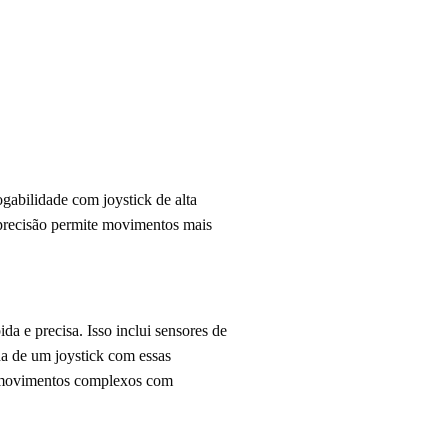
ogabilidade com joystick de alta
a precisão permite movimentos mais
a e precisa. Isso inclui sensores de
a de um joystick com essas
em movimentos complexos com