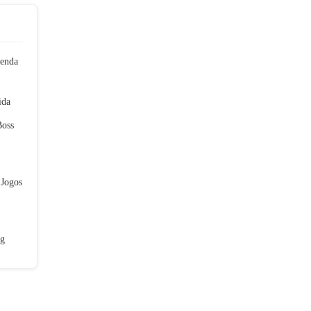
tenda
ida
Boss
 Jogos
ng