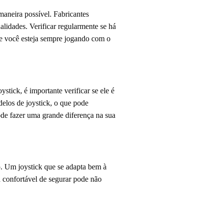
maneira possível. Fabricantes
idades. Verificar regularmente se há
que você esteja sempre jogando com o
stick, é importante verificar se ele é
elos de joystick, o que pode
ode fazer uma grande diferença na sua
o. Um joystick que se adapta bem à
a confortável de segurar pode não