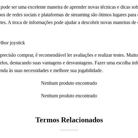
 pode ser uma excelente maneira de aprender novas técnicas e dicas so
upos de redes sociais e plataformas de streaming são ótimos lugares para
tes. A troca de informações pode ajudar a descobrir novas maneiras de
lhor joystick
a precisão comprar, é recomendável ler avaliações e realizar testes. Mui
delos, destacando suas vantagens e desvantagens. Fazer uma escolha in
enda às suas necessidades e melhore sua jogabilidade.
Nenhum produto encontrado
Nenhum produto encontrado
Termos Relacionados