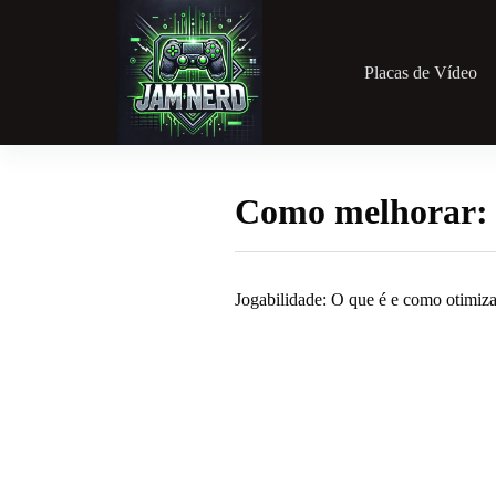
Pular
para
o
conteúdo
Placas de Vídeo
Como melhorar: J
Jogabilidade: O que é e como otimiza