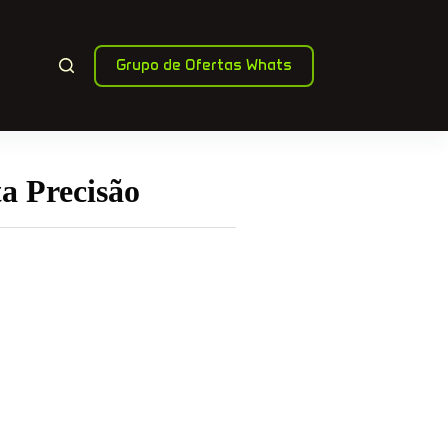
Grupo de Ofertas Whats
a Precisão