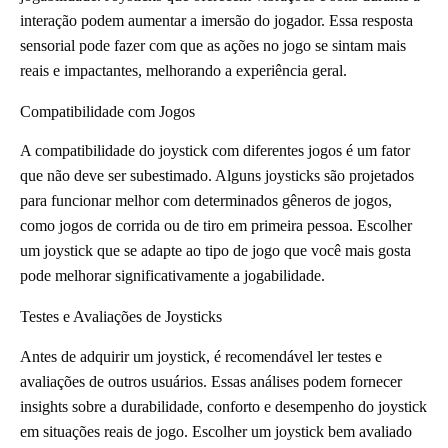
interação podem aumentar a imersão do jogador. Essa resposta
sensorial pode fazer com que as ações no jogo se sintam mais
reais e impactantes, melhorando a experiência geral.
Compatibilidade com Jogos
A compatibilidade do joystick com diferentes jogos é um fator
que não deve ser subestimado. Alguns joysticks são projetados
para funcionar melhor com determinados gêneros de jogos,
como jogos de corrida ou de tiro em primeira pessoa. Escolher
um joystick que se adapte ao tipo de jogo que você mais gosta
pode melhorar significativamente a jogabilidade.
Testes e Avaliações de Joysticks
Antes de adquirir um joystick, é recomendável ler testes e
avaliações de outros usuários. Essas análises podem fornecer
insights sobre a durabilidade, conforto e desempenho do joystick
em situações reais de jogo. Escolher um joystick bem avaliado