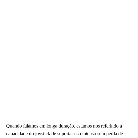
Quando falamos em longa duração, estamos nos referindo à
capacidade do joystick de suportar uso intenso sem perda de