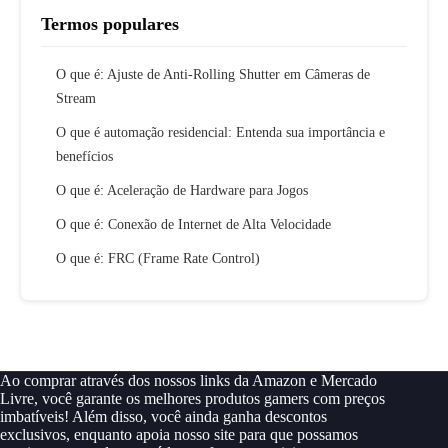
Termos populares
O que é: Ajuste de Anti-Rolling Shutter em Câmeras de
Stream
O que é automação residencial: Entenda sua importância e
benefícios
O que é: Aceleração de Hardware para Jogos
O que é: Conexão de Internet de Alta Velocidade
O que é: FRC (Frame Rate Control)
Ao comprar através dos nossos links da Amazon e Mercado
Livre, você garante os melhores produtos gamers com preços
imbatíveis! Além disso, você ainda ganha descontos
exclusivos, enquanto apoia nosso site para que possamos