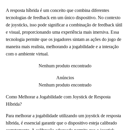
A resposta híbrida é um conceito que combina diferentes
tecnologias de feedback em um único dispositivo. No contexto
de joysticks, isso pode significar a combinação de feedback tátil
e visual, proporcionando uma experiência mais imersiva. Essa
tecnologia permite que os jogadores sintam as ações do jogo de
maneira mais realista, melhorando a jogabilidade e a interação
com o ambiente virtual.
Nenhum produto encontrado
Anúncios
Nenhum produto encontrado
Como Melhorar a Jogabilidade com Joystick de Resposta
Híbrida?
Para melhorar a jogabilidade utilizando um joystick de resposta
híbrida, é essencial garantir que o dispositivo esteja calibrado