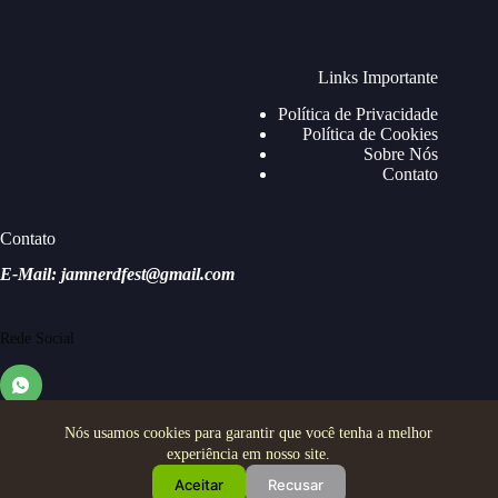
Links Importante
Política de Privacidade
Política de Cookies
Sobre Nós
Contato
Contato
E-Mail: jamnerdfest@gmail.com
Rede Social
Nós usamos cookies para garantir que você tenha a melhor
experiência em nosso site.
Aceitar
Recusar
Copyright © 2026 - Jam Nerd Festival - Todos os direitos