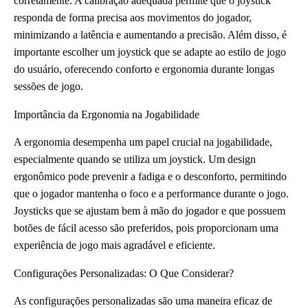
corretamente. A calibração adequada permite que o joystick
responda de forma precisa aos movimentos do jogador,
minimizando a latência e aumentando a precisão. Além disso, é
importante escolher um joystick que se adapte ao estilo de jogo
do usuário, oferecendo conforto e ergonomia durante longas
sessões de jogo.
Importância da Ergonomia na Jogabilidade
A ergonomia desempenha um papel crucial na jogabilidade,
especialmente quando se utiliza um joystick. Um design
ergonômico pode prevenir a fadiga e o desconforto, permitindo
que o jogador mantenha o foco e a performance durante o jogo.
Joysticks que se ajustam bem à mão do jogador e que possuem
botões de fácil acesso são preferidos, pois proporcionam uma
experiência de jogo mais agradável e eficiente.
Configurações Personalizadas: O Que Considerar?
As configurações personalizadas são uma maneira eficaz de