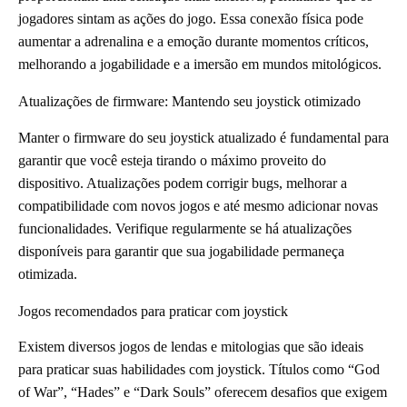
jogadores sintam as ações do jogo. Essa conexão física pode
aumentar a adrenalina e a emoção durante momentos críticos,
melhorando a jogabilidade e a imersão em mundos mitológicos.
Atualizações de firmware: Mantendo seu joystick otimizado
Manter o firmware do seu joystick atualizado é fundamental para
garantir que você esteja tirando o máximo proveito do
dispositivo. Atualizações podem corrigir bugs, melhorar a
compatibilidade com novos jogos e até mesmo adicionar novas
funcionalidades. Verifique regularmente se há atualizações
disponíveis para garantir que sua jogabilidade permaneça
otimizada.
Jogos recomendados para praticar com joystick
Existem diversos jogos de lendas e mitologias que são ideais
para praticar suas habilidades com joystick. Títulos como “God
of War”, “Hades” e “Dark Souls” oferecem desafios que exigem