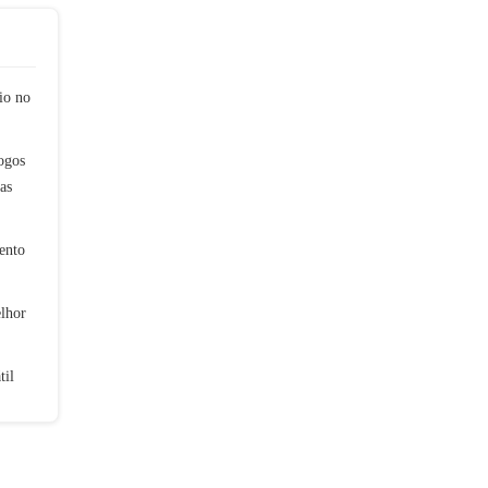
io no
ogos
as
ento
lhor
til