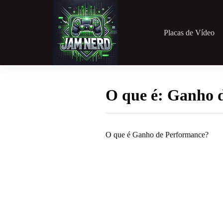
Pular
para
o
conteúdo
Placas de Vídeo
O que é: Ganho 
O que é Ganho de Performance?