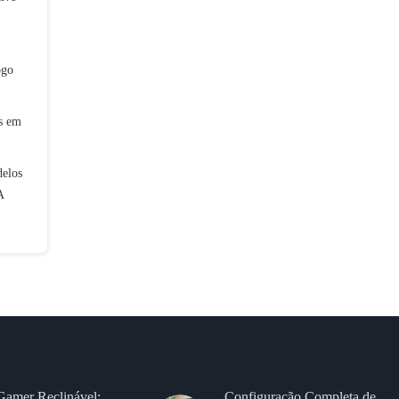
ogo
is em
elos
A
Gamer Reclinável:
Configuração Completa de