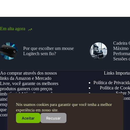
Em alta agora
Cadeira 
Por que escolher um mouse
Máximo 
Logitech sem fio?
Performa
Sessões 
Ao comprar através dos nossos
Links Importa
links da Amazon e Mercado
Política de Privacid
Livre, você garante os melhores
Política de Cook
produtos gamers com preços
Sobre 
imbatíveis! Além disso, você
Cont
ainda ganha descontos exclusivos,
enquanto apoia nosso site para
Nós usamos cookies para garantir que você tenha a melhor
que possamos continuar trazendo
experiência em nosso site.
conteúdos e ofertas especiais.
Aceitar
Recusar