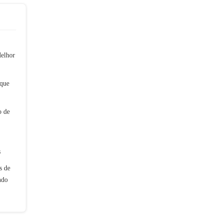
Melhor
que
o de
s
s de
ndo