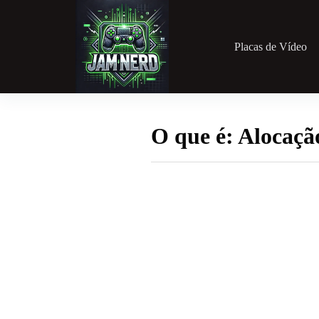
Pular
para
o
conteúdo
Placas de Vídeo
O que é: Alocaçã