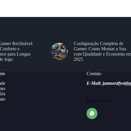
Gamer Reclinável:
Configuração Completa de
Conforto e
Gamer: Como Montar a Sua
nce para Longas
com Qualidade e Economia e
de Jogo
2025
nte
Contato
ade
E-Mail: jamnerdfest@
ies
Nós
ato
Rede Social