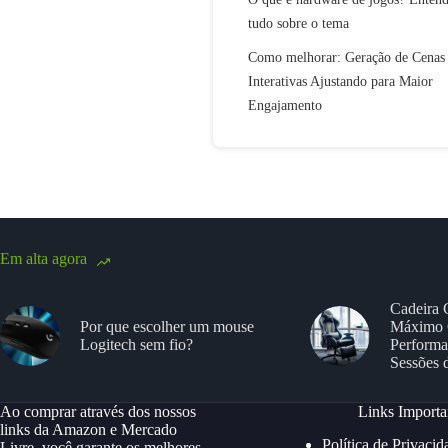
tudo sobre o tema
Como melhorar: Geração de Cenas
Interativas Ajustando para Maior
Engajamento
Em alta agora
Cadeira 
Por que escolher um mouse
Máximo 
Logitech sem fio?
Performa
Sessões 
Ao comprar através dos nossos
Links Importa
links da Amazon e Mercado
Política de Privacid
Livre, você garante os melhores