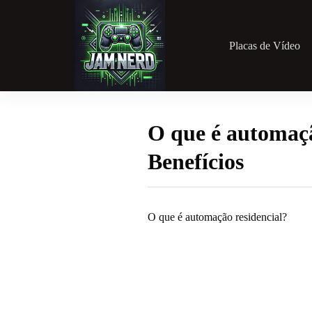
Pular
para
o
conteúdo
Placas de Vídeo
O que é automaçã
Benefícios
O que é automação residencial?