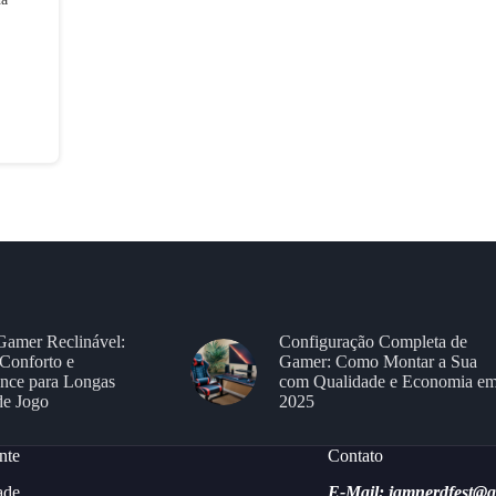
Gamer Reclinável:
Configuração Completa de
Conforto e
Gamer: Como Montar a Sua
nce para Longas
com Qualidade e Economia e
de Jogo
2025
nte
Contato
ade
E-Mail: jamnerdfest@