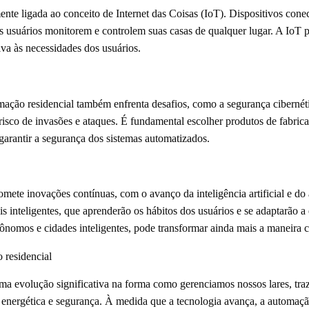
nte ligada ao conceito de Internet das Coisas (IoT). Dispositivos conec
s usuários monitorem e controlem suas casas de qualquer lugar. A IoT p
iva às necessidades dos usuários.
mação residencial também enfrenta desafios, como a segurança cibernét
risco de invasões e ataques. É fundamental escolher produtos de fabrica
garantir a segurança dos sistemas automatizados.
omete inovações contínuas, com o avanço da inteligência artificial e d
s inteligentes, que aprenderão os hábitos dos usuários e se adaptarão a
tônomos e cidades inteligentes, pode transformar ainda mais a maneira 
 residencial
ma evolução significativa na forma como gerenciamos nossos lares, tra
energética e segurança. À medida que a tecnologia avança, a automação