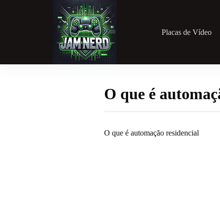
Pular
para
o
conteúdo
Placas de Vídeo
O que é automaçã
O que é automação residencial