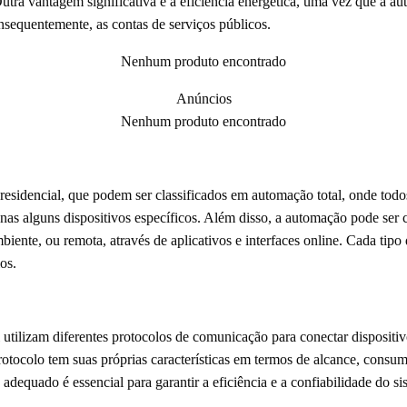
utra vantagem significativa é a eficiência energética, uma vez que a 
nsequentemente, as contas de serviços públicos.
Nenhum produto encontrado
Anúncios
Nenhum produto encontrado
esidencial, que podem ser classificados em automação total, onde todos
nas alguns dispositivos específicos. Além disso, a automação pode ser 
mbiente, ou remota, através de aplicativos e interfaces online. Cada tip
os.
 utilizam diferentes protocolos de comunicação para conectar disposit
tocolo tem suas próprias características em termos de alcance, consum
dequado é essencial para garantir a eficiência e a confiabilidade do s