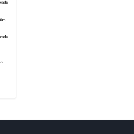
tenda
ões
tenda
de