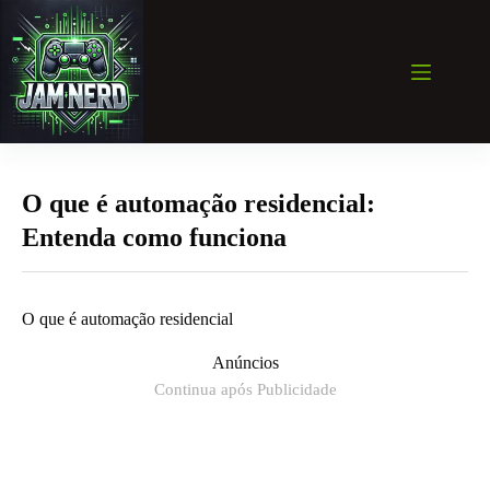
Pular
para
o
conteúdo
O que é automação residencial:
Entenda como funciona
O que é automação residencial
Anúncios
Continua após Publicidade