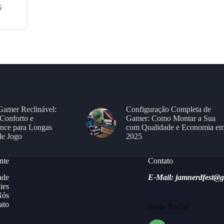
5
Gamer Reclinável:
Configuração Completa de
Conforto e
Gamer: Como Montar a Sua
nce para Longas
com Qualidade e Economia e
de Jogo
2025
nte
Contato
ade
E-Mail: jamnerdfest@
ies
Nós
ato
Rede Social