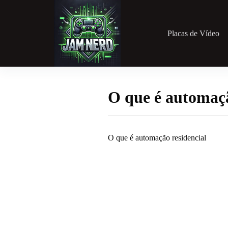
Pular
para
o
conteúdo
Placas de Vídeo
O que é automaçã
O que é automação residencial