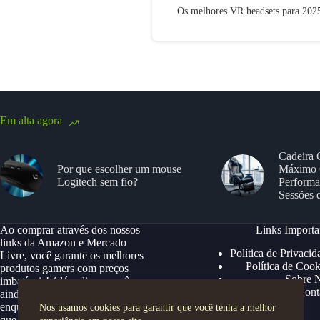
Os melhores VR headsets para 202
Em alta agora
Cadeira 
Por que escolher um mouse
Máximo 
Logitech sem fio?
Performa
Sessões 
Ao comprar através dos nossos
Links Importa
links da Amazon e Mercado
Política de Privacid
Livre, você garante os melhores
Política de Cook
produtos gamers com preços
Sobre 
imbatíveis! Além disso, você
Cont
ainda ganha descontos exclusivos,
enquanto apoia nosso site para
Nós usamos cookies para garantir que você tenha a melhor
que possamos continuar trazendo