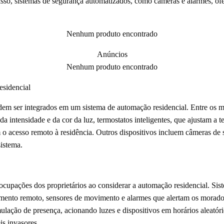
isso, sistemas de segurança automatizados, como câmeras e alarmes, of
Nenhum produto encontrado
Anúncios
Nenhum produto encontrado
esidencial
dem ser integrados em um sistema de automação residencial. Entre os m
 da intensidade e da cor da luz, termostatos inteligentes, que ajustam a
 o acesso remoto à residência. Outros dispositivos incluem câmeras de 
sistema.
ocupações dos proprietários ao considerar a automação residencial. Si
ento remoto, sensores de movimento e alarmes que alertam os morador
ulação de presença, acionando luzes e dispositivos em horários aleatóri
is invasores.