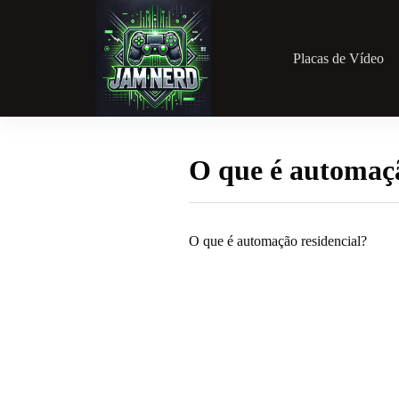
Pular
para
o
conteúdo
Placas de Vídeo
O que é automaçã
O que é automação residencial?