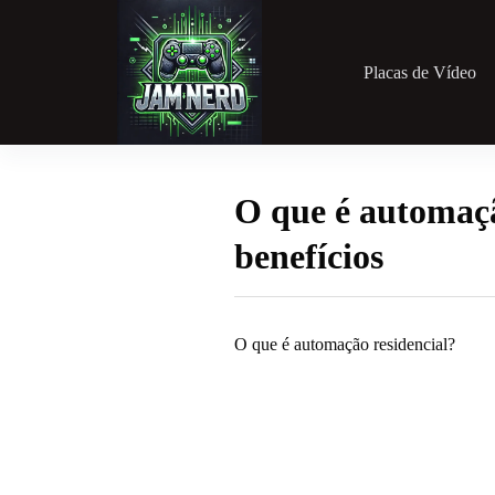
Pular
para
o
conteúdo
Placas de Vídeo
O que é automaçã
benefícios
O que é automação residencial?