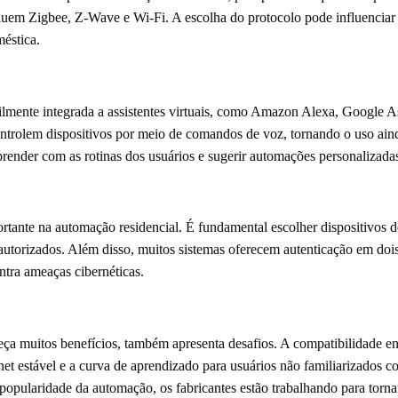
cluem Zigbee, Z-Wave e Wi-Fi. A escolha do protocolo pode influenciar 
méstica.
ilmente integrada a assistentes virtuais, como Amazon Alexa, Google 
ontrolem dispositivos por meio de comandos de voz, tornando o uso aind
aprender com as rotinas dos usuários e sugerir automações personalizada
ante na automação residencial. É fundamental escolher dispositivos d
 autorizados. Além disso, muitos sistemas oferecem autenticação em dois 
ntra ameaças cibernéticas.
a muitos benefícios, também apresenta desafios. A compatibilidade entr
et estável e a curva de aprendizado para usuários não familiarizados c
opularidade da automação, os fabricantes estão trabalhando para tornar 